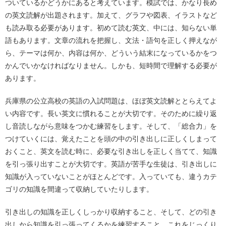
ついているかどうかにあると考えています。模試では、かなり長め
の英文読解が出題されます。加えて、グラフや図表、イラストなど
も読み取る必要があります。初めて読む英文、中には、知らない単
語もあります。文章の流れを把握し、文法・語句を正しく押えなが
ら、テーマは何か、内容は何か、どういう結末になっているかをつ
かんでいかなければなりません。しかも、短時間で理解する必要が
あります。
兵庫県の公立高校の英語の入試問題は、ほぼ英文読解ととらえてよ
い内容です。長い英文に慣れることが大切です。そのために繰り返
し音読しながら意味をつかむ練習をします。そして、「総合力」を
つけていくには、覚えたことを頭の中の引き出しに正しくしまって
おくこと、英文を読む時に、必要な引き出しを正しく当てて、知識
を引っ張り出すことが大切です。英語が苦手な生徒は、引き出しに
知識が入っていないことがほとんどです。入っていても、違うカテ
ゴリの知識を間違って収納していたりします。
引き出しの知識を正しくしっかり収納すること、そして、どの引き
出しから知識を引っ張ってくるかを練習すること、これをじっくり