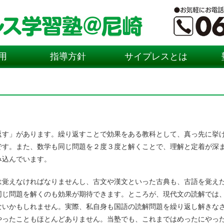
用
指導方針
サイプレスとは
返す」があります。繰り返すことで効果をある教科として、真っ先に挙
です。また、数学も同じ問題を２度３度と解くことで、理解と定着が深
み込んでいます。
は覚えなければなりませんし、古文や漢文といった古典も、古語を覚え
同じ問題を解くのも効果が期待できます。ところが、現代文の読解では
ないかもしれません。実際、私自身も国語の読解問題を繰り返し解きな
やったこともほとんどありません。当塾でも、これまではめったにやっ