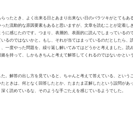
もらったとき、よく出来る日とあまり出来ない日のバラツキがとてもあ
いった流動的な原因要素もあると思いますが、文章を読むことが定着し
ように感じたのです。つまり、表層的、表面的に読んでしまっているの
ているのではないかと。もし、それが当てはまっているのだとしたら、
く、一度やった問題を、繰り返し解いてみてはどうかと考えました。読
根拠を持って、しかもきちんと考えて解答してくれるのではないかとい
した。解答の出し方を見ていると、ちゃんと考えて答えている、という
いたときは、何となく回答したとか、たまたま正解したという設問があ
、深く読めているな、そのような手ごたえを感じているようでした。