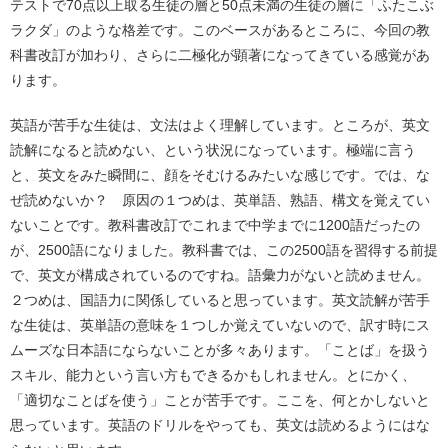
テストで70点以上取る生徒の層と50点未満の生徒の層に「ふたこぶ
ラクダ」のような格差です。このベースがあるところに、今回の教
科書改訂が加わり、さらに二極化が顕著になってきている感覚があ
ります。
英語が苦手な生徒は、文法はよく理解しています。ところが、英文
読解になると読めない、という状況になっています。極端に言う
と、英文をみた瞬間に、顔をそむけるみたいな感じです。では、な
ぜ読めないか？ 原因の１つめは、英単語、熟語、構文を覚えてい
ないことです。教科書改訂でこれまで中学までに1200語だったの
が、2500語になりました。教科書では、この2500語を習得する前提
で、英文が構成されているのですね。語彙力がないと読めません。
２つめは、国語力に関係していると思っています。英文読解が苦手
な生徒は、英単語の意味を１つしか覚えていないので、訳す時にス
ムーズな日本語にならないことが多々あります。「ことば」を扱う
スキル、能力という言い方もできるかもしれません。とにかく、
「適切なことばを使う」ことが苦手です。ここを、何とかしないと
思っています。英語のドリルをやっても、英文は読めるようにはな